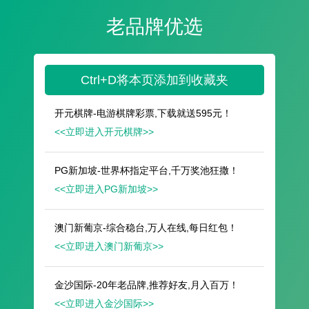
遥想公瑾当年，小乔初嫁了，雄姿英发。
羽扇纶巾，谈笑间，樯橹灰飞烟灭。
故国神游，多情应笑我，早生华发。
人生如梦，一尊还酹江月。